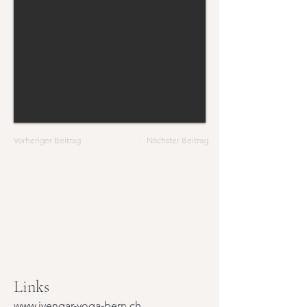
Vorheriger Beitrag
Nächster Beitrag
Links
www.iyengar-yoga-bern.ch